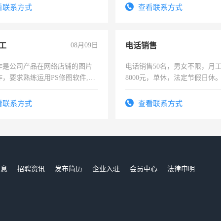
试用期1-3个月，转正后交纳五
看联系方式
查看联系方式
工
08月09日
电话销售
作是公司产品在网络店铺的图片
电话销售50名，男女不限，月工资
作，要求熟练运用PS修图软件,工
8000元，单休，法定节假日休
每天8小时，待遇优厚。
看联系方式
查看联系方式
信息
招聘资讯
发布简历
企业入驻
会员中心
法律申明
们