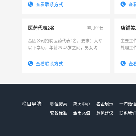
录，客服要求45岁以下高中以上文化，
查看联系方式
查
懂电脑工作认真，性格开朗有良好沟通
能力，工程，懂水电维修。
医药代表2名
08月09日
店铺美
基因公司招聘医药代表2名，要求：大专
主要工
以下学历，年龄25-45岁之间，男女均
处理工
可，需要具有营销经验，从事过医药代
作时间
表或者有医学资质的优先，底薪+绩效，
查看联系方式
查
交五险。
栏目导航:
职位搜索
简历中心
名企展示
一句话
套餐标准
金币充值
意见建议
联系我