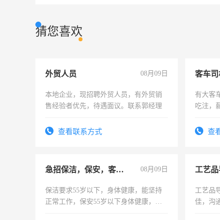
猜您喜欢
外贸人员
08月09日
客车司
本地企业，现招聘外贸人员，有外贸销
有大客
售经验者优先，待遇面议。联系郭经理
吃注，
查看联系方式
查
急招保洁，保安，客服，工程
08月09日
工艺品
保洁要求55岁以下，身体健康，能坚持
工艺品导
正常工作，保安55岁以下身体健康，有
佳，沟
责任心形象端庄，遵纪守法，无犯罪记
上进心