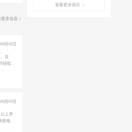
查看更多简历
看更多信息
08月09日
下、女
工作轻松，
妈、全职
08月09日
专以上学
，熟悉电脑
队精神，