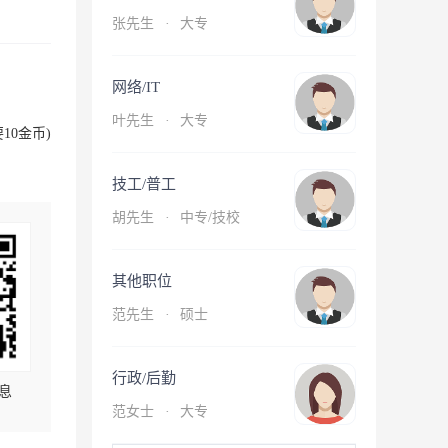
张先生
·
大专
网络/IT
叶先生
·
大专
10金币)
技工/普工
胡先生
·
中专/技校
其他职位
范先生
·
硕士
行政/后勤
息
范女士
·
大专