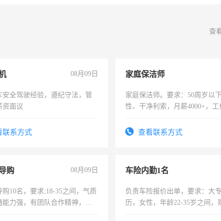
查
机
08月09日
家庭保洁师
车安全驾驶经验，遵纪守法，管
家庭保洁师。要求：50周岁以
薪资面议
性、干净利索，月薪4000+，
时间灵活，不需坐班，适合宝
太太等。
看联系方式
查看联系方式
导购
08月09日
车险内勤1名
购10名，要求;18-35之间，气质
负责车险报价出单，要求：大
通能力强，有团队合作精神，有
历，女性，年龄22-35岁之间
，有工作经验者优先！
操作，工作态度认真，具有团