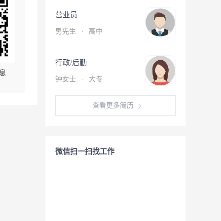
营业员
男先生
·
高中
行政/后勤
息
钟女士
·
大专
查看更多简历
微信扫一扫找工作