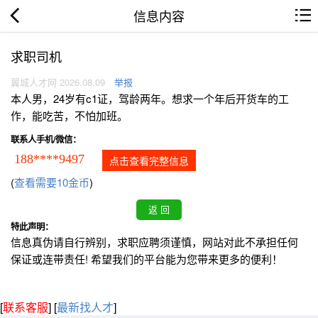
信息内容
求职司机
翼城人才网 2026.08.09
举报
本人男，24岁有c1证，驾龄两年。想求一个年后开货车的工
作，能吃苦，不怕加班。
联系人手机/微信：
188****9497
点击查看完整信息
(
查看需要10金币
)
特此声明：
信息真伪请自行辨别，求职应聘须谨慎，网站对此不承担任何
保证或连带责任! 希望我们的平台能为您带来更多的便利！
[
联系客服
]
[
最新找人才
]