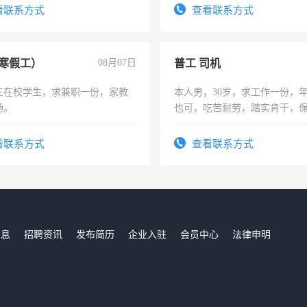
信
看联系方式
查看联系方式
寒假工）
08月07日
普工 司机
三在校学生，求兼职一份，家教
本人男，30岁，求工作一份，
场。
也可，吃苦耐劳，踏实肯干，
勿扰
看联系方式
查看联系方式
信息
招聘资讯
发布简历
企业入驻
会员中心
法律申明
们