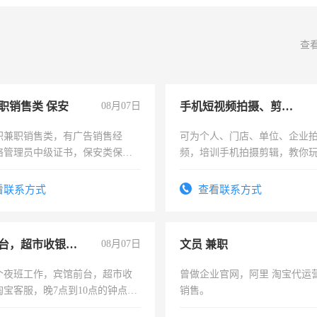
查
职销售类 保安
08月07日
手机短视频拍摄、剪辑、抖音快手
职兼职销售类，有广告销售经
可为个人、门店、单位、企业
络管理员中级证书，保安类保安
频，培训手机拍摄剪辑，教你
形象岗或幼儿园保安，维修水电
可为个人、门店、单位、企业
压电工证和十几年工作经验
频，培训手机拍摄剪辑，教你
看联系方式
查看联系方式
音！你也可以成为拍摄达人！
成为拍摄达人！
宾馆前台，超市收银员，淘宝客服
08月07日
文员 兼职
个夜班工作，宾馆前台，超市收
曾做企业官网，阿里 淘宝代运
淘宝客服，晚7点到10点的钟点
销售。
烦看到的老板加我微信聊，手机