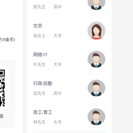
男先生
·
高中
文员
张女士
·
大专
10金币)
网络/IT
叶先生
·
大专
行政/后勤
梁先生
·
高中
技工/普工
息
林先生
·
大专