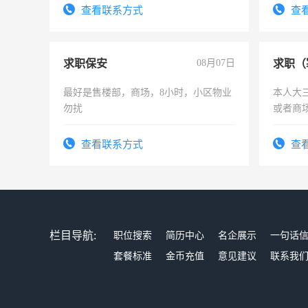
号同微
查看联系方式
查
求职保安
08月07日
求职（
最好是售楼部，商场，8小时，小区物业
本人大
勿扰
或者商
查看联系方式
查
栏目导航:
职位搜索
简历中心
名企展示
一句话
套餐标准
金币充值
意见建议
联系我