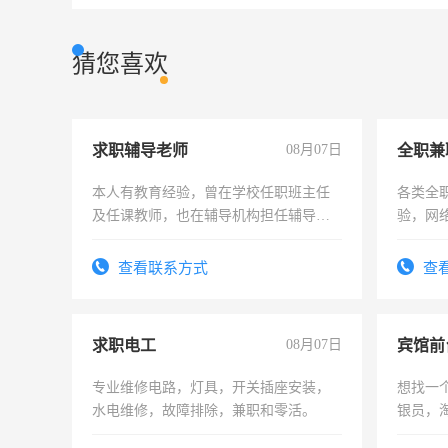
猜您喜欢
求职辅导老师
08月07日
全职兼
本人有教育经验，曾在学校任职班主任
各类全
及任课教师，也在辅导机构担任辅导教
验，网
师，求周一至周五辅导老师的工作
队长，
有高低
查看联系方式
查
求职电工
08月07日
专业维修电路，灯具，开关插座安装，
想找一
水电维修，故障排除，兼职和零活。
银员，
工，麻