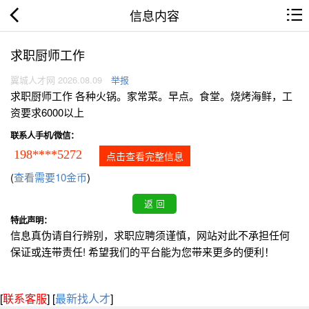
信息内容
求职厨师工作
翼城人才网 2026.08.09
举报
求职厨师工作 各种火锅。家常菜。早点。食堂。烧烤海鲜，工
资要求6000以上
联系人手机/微信：
198****5272
点击查看完整信息
(
查看需要10金币
)
特此声明：
信息真伪请自行辨别，求职应聘须谨慎，网站对此不承担任何
保证或连带责任! 希望我们的平台能为您带来更多的便利！
[
联系客服
]
[
最新找人才
]