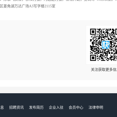
菱角湖万达广场A3写字楼2115室
！
关注获取更多信
信息
招聘资讯
发布简历
企业入驻
会员中心
法律申明
们