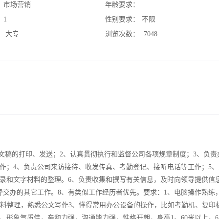
：
市场营销
年龄要求：
：
1
性别要求：
不限
：
大专
浏览次数：
7048
文稿的打印、发送；2、认真贯彻执行和监督公司各项规章制度；3、负责
作；4、负责公司来访接待、收发传真、考勤登记、接听电话等工作；5、
录和文字材料的整理。6、负责收集和撰写有关信息，及时向领导提供信
导交办的其它工作。8、有类似工作经历者优先。要求：1、电脑操作熟练
资料整理，熟悉公文写作3、懂得常用办公设备的操作，比如考勤机、复印
、形象气质佳，亲和力强，沟通能力强，性格开朗，身高1。60米以上。