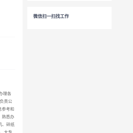
微信扫一扫找工作
办理各
负责公
息参考和
，熟悉办
机、碎纸
6、大专