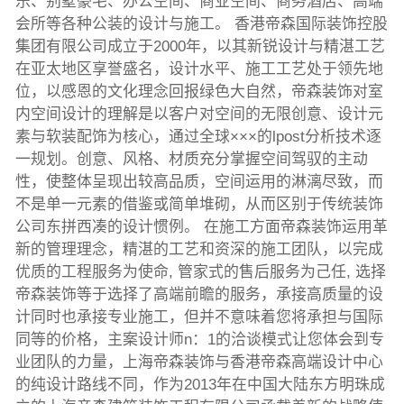
乐、别墅豪宅、办公空间、商业空间、商务酒店、高端
会所等各种公装的设计与施工。 香港帝森国际装饰控股
集团有限公司成立于2000年，以其新锐设计与精湛工艺
在亚太地区享誉盛名，设计水平、施工工艺处于领先地
位，以感恩的文化理念回报绿色大自然，帝森装饰对室
内空间设计的理解是以客户对空间的无限创意、设计元
素与软装配饰为核心，通过全球×××的lpost分析技术逐
一规划。创意、风格、材质充分掌握空间驾驭的主动
性，使整体呈现出较高品质，空间运用的淋漓尽致，而
不是单一元素的借鉴或简单堆砌，从而区别于传统装饰
公司东拼西凑的设计惯例。 在施工方面帝森装饰运用革
新的管理理念，精湛的工艺和资深的施工团队，以完成
优质的工程服务为使命, 管家式的售后服务为己任, 选择
帝森装饰等于选择了高端前瞻的服务，承接高质量的设
计同时也承接专业施工，但并不意味着您将承担与国际
同等的价格，主案设计师n：1的洽谈模式让您体会到专
业团队的力量，上海帝森装饰与香港帝森高端设计中心
的纯设计路线不同，作为2013年在中国大陆东方明珠成