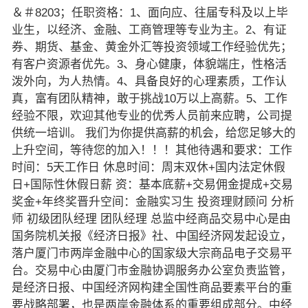
＆＃8203；任职资格：1、面向应、往届专科及以上毕
业生，以经济、金融、工商管理等专业为主。2、有证
券、期货、基金、黄金外汇等投资领域工作经验优先；
有客户资源者优先。3、身心健康，体貌端庄，性格活
泼外向，为人热情。4、具备良好的心理素质，工作认
真，富有团队精神，敢于挑战10万以上高薪。5、工作
经验不限，欢迎其他专业的优秀人员前来应聘，公司提
供统一培训。 我们为你提供高薪的机会，给您足够大的
上升空间，等待您的加入！！！其他待遇和要求：工作
时间：5天工作日 休息时间：周末双休+国内法定休假
日+国际性休假日薪 资：基本底薪+交易佣金提成+交易
奖金+年终奖晋升空间：金融实习生 投资理财顾问 分析
师 初级团队经理 团队经理 总监中经商品交易中心是由
国务院机关报《经济日报》社、中国经济网发起设立，
落户厦门市两岸金融中心的国家级大宗商品电子交易平
台。交易中心由厦门市金融协调服务办公室负责监管，
是经济日报、中国经济网构建全国性商品要素平台的重
要战略部署，也是两岸金融体系的重要组成部分。中经